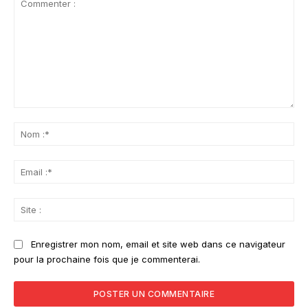
Commenter
:
No
:*
Ema
:*
Sit
:
Enregistrer mon nom, email et site web dans ce navigateur
pour la prochaine fois que je commenterai.