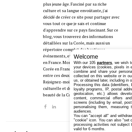
plus jeune âge. Fasciné par sa riche
culture et sa langue envoûtante, j'ai
décidé de créer ce site pour partager avec
vous tout ce que je sais et continue
d'apprendre sur ce pays fascinant. Sur ce
blog, vous trouverez des informations
détaillées sur la Corée, mais aussi un
répertoire complet des boutiques,
événements, et associations coréennes
Welcome
en France. Mon objectif ? Faire briller la
With our 105
partners
, we wish t
your devices (cookies, pixels in em
Corée en France et construire un pont
combine and share your personal
entre ces deux cultures que j'aime tant.
collected on this website or in o
us, or obtained later, including in 
Rejoignez-moi dans cette aventure
Processing this data (identifiers,
culturelle et découvrons ensemble la
loyalty programs, IP, postal add
geolocation, etc.) allows devel
beauté de la Corée française !
content, commercial offers an
screens (including by email, pos
personalising them, measuring t
audiences.
You can "accept all" and withdraw
"cookie" icon
. You can also "set 
processing activities not subject
valid for 6 months.