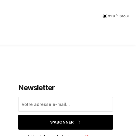
C
31.9
Séoul
Newsletter
S'ABONNER