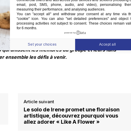
commercial offers and ads across your devices and screens (including 
 pourrait redéfinir la trajectoire future de F.T. Island. Leur
email, post, SMS, phone, audio, and video), personalising the
measuring their performance, and analysing audiences.
ère un chapitre nouveau et peut-être plus autonome pour l
You can "accept all" and withdraw your consent at any time via t
"cookie" icon
. You can also "set detailed preferences" and object 
processing activities not subject to consent. These choices remain val
for 6 months.
powered by
 Island à travers les yeux de Hongki, confronté à défendre
ui divise non seulement le public mais aussi la scène d
Set your choices
Accept all
ns qui unissent les membres du groupe et leurs fans
r ensemble les défis à venir.
Article suivant
r
Le solo de Irene promet une floraison
artistique, découvrez pourquoi vous
allez adorer « Like A Flower »