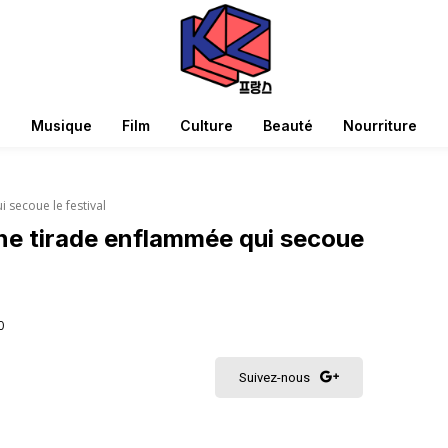
Musique
Film
Culture
Beauté
Nourriture
secoue le festival
e tirade enflammée qui secoue
0
Suivez-nous