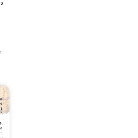
es
r
ur
ne
is
r,
s,
se
t,