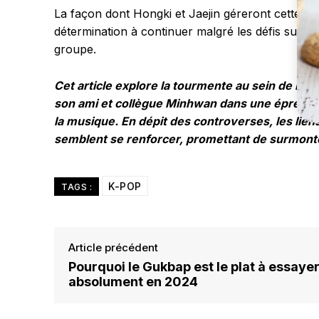
La façon dont Hongki et Jaejin géreront cette crise
détermination à continuer malgré les défis sugg
groupe.
Cet article explore la tourmente au sein de F.T.
son ami et collègue Minhwan dans une épreuve q
la musique. En dépit des controverses, les lie
semblent se renforcer, promettant de surmonte
K-POP
TAGS :
Article précédent
Pourquoi le Gukbap est le plat à essaye
absolument en 2024