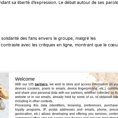
dant sa liberté d’expression. Le débat autour de ses parol
 solidarité des fans envers le groupe, malgré les
contraste avec les critiques en ligne, montrant que le cœu
Welcome
sland sont profondes, affectant leur image publique et leurs
With our 105
partners
, we wish to store and access information on yo
re la complexité des relations au sein de l’industrie du
devices (cookies, pixels in emails, device fingerprinting, etc.), combi
and share your personal data with our partners, whether collected on th
ent ressentir.
website or in our emails, already held by some of us, or obtained late
including in other contexts.
Processing this data (identifiers, browsing, preferences, purchase
loyalty programs, IP, postal addresses and emails, phone, preci
geolocation, etc.) allows developing and offering you services, conten