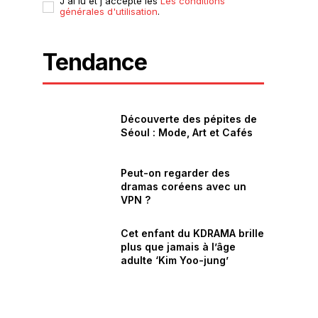
J'ai lu et j'accepte les
Les conditions
générales d'utilisation
.
Tendance
Découverte des pépites de
Séoul : Mode, Art et Cafés
Peut-on regarder des
dramas coréens avec un
VPN ?
Cet enfant du KDRAMA brille
plus que jamais à l’âge
adulte ‘Kim Yoo-jung’