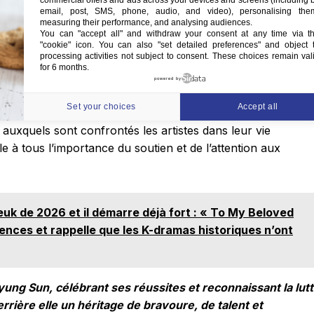
ément dans l’industrie du cinéma sud-coréen. Elle était vu
commercial offers and ads across your devices and screens (including 
email, post, SMS, phone, audio, and video), personalising the
is aussi comme une inspiratrice pour la nouvelle
measuring their performance, and analysing audiences.
rtistique restera, inspirant ceux qui aspirent à suivre ses
You can "accept all" and withdraw your consent at any time via t
"cookie" icon
. You can also "set detailed preferences" and object 
processing activities not subject to consent. These choices remain val
for 6 months.
powered by
-être des artistes
Set your choices
Accept all
 auxquels sont confrontés les artistes dans leur vie
le à tous l’importance du soutien et de l’attention aux
euk de 2026 et il démarre déjà fort : « To My Beloved
iences et rappelle que les K-dramas historiques n’ont
 Byung Sun, célébrant ses réussites et reconnaissant la lut
errière elle un héritage de bravoure, de talent et