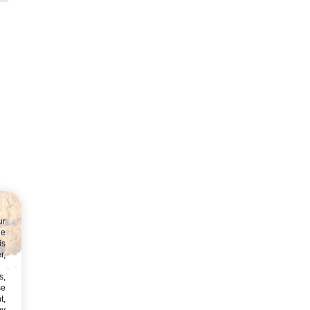
e
ur
ne
is
r,
s,
se
t,