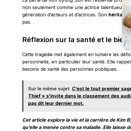
La perte de Kim Byung Sun est ressentie profond
non seulement comme une actrice talentueuse ma
génération d’acteurs et d’actrices. Son
héritage
a
pas.
Réflexion sur la santé et le bien
Cette tragédie met également en lumière les défis
personnelle, en particulier leur santé. Elle rappel
besoins de santé des personnes publiques.
Sur le même sujet
C’est le tout premier sag
Thief » s’invite dans le classement des aud
pas dit leur dernier mot.
Cet article explore la vie et la carrière de Kim
qu’elle a menée contre sa maladie. Elle laisse d