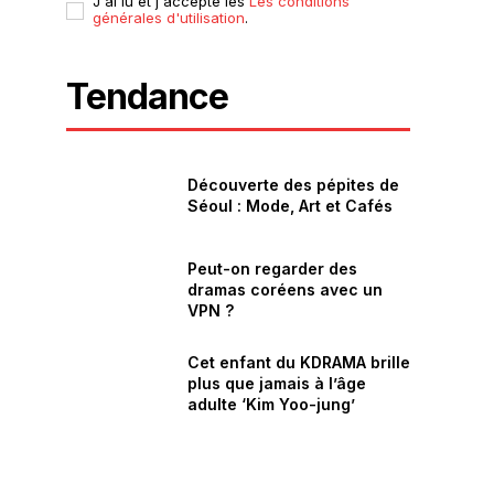
J'ai lu et j'accepte les
Les conditions
générales d'utilisation
.
Tendance
Découverte des pépites de
Séoul : Mode, Art et Cafés
Peut-on regarder des
dramas coréens avec un
VPN ?
Cet enfant du KDRAMA brille
plus que jamais à l’âge
adulte ‘Kim Yoo-jung’