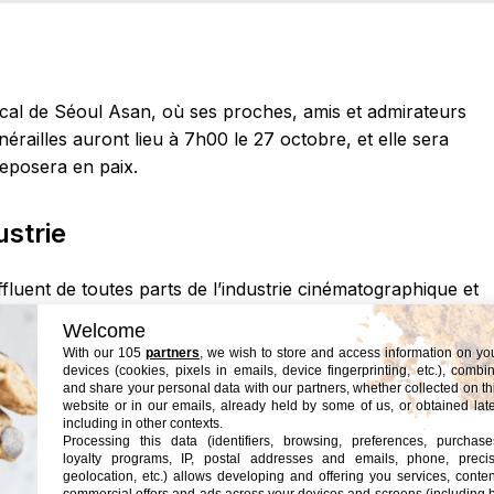
dical de Séoul Asan, où ses proches, amis et admirateurs
unérailles auront lieu à 7h00 le 27 octobre, et elle sera
eposera en paix.
strie
uent de toutes parts de l’industrie cinématographique et
alent exceptionnels. Sa disparition prématurée laisse un vid
Welcome
nt été touchés par son travail et sa personnalité
With our 105
partners
, we wish to store and access information on yo
devices (cookies, pixels in emails, device fingerprinting, etc.), combi
and share your personal data with our partners, whether collected on th
website or in our emails, already held by some of us, or obtained late
including in other contexts.
en
Processing this data (identifiers, browsing, preferences, purchase
loyalty programs, IP, postal addresses and emails, phone, preci
geolocation, etc.) allows developing and offering you services, conten