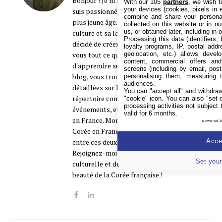
Bonjour ! Je m'appelle Nicolas Derit et je
With our 105
partners
, we wish t
your devices (cookies, pixels in em
suis passionné par la Corée depuis mon
combine and share your personal
plus jeune âge. Fasciné par sa riche
collected on this website or in o
us, or obtained later, including in 
culture et sa langue envoûtante, j'ai
Processing this data (identifiers,
décidé de créer ce site pour partager avec
loyalty programs, IP, postal add
vous tout ce que je sais et continue
geolocation, etc.) allows devel
content, commercial offers an
d'apprendre sur ce pays fascinant. Sur ce
screens (including by email, pos
blog, vous trouverez des informations
personalising them, measuring t
audiences.
détaillées sur la Corée, mais aussi un
You can "accept all" and withdraw
répertoire complet des boutiques,
"cookie" icon
. You can also "set 
processing activities not subject
événements, et associations coréennes
valid for 6 months.
en France. Mon objectif ? Faire briller la
powered 
Corée en France et construire un pont
entre ces deux cultures que j'aime tant.
Accep
Rejoignez-moi dans cette aventure
Set your
culturelle et découvrons ensemble la
beauté de la Corée française !