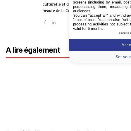
screens (including by email, pos
culturelle et découvrons ensemble la
personalising them, measuring t
beauté de la Corée française !
audiences.
You can "accept all" and withdraw
"cookie" icon
. You can also "set 
processing activities not subject
valid for 6 months.
powered 
Accep
A lire également
Set your