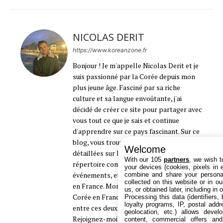
NICOLAS DERIT
https://www.koreanzone.fr
Bonjour ! Je m'appelle Nicolas Derit et je
suis passionné par la Corée depuis mon
plus jeune âge. Fasciné par sa riche
culture et sa langue envoûtante, j'ai
décidé de créer ce site pour partager avec
vous tout ce que je sais et continue
d'apprendre sur ce pays fascinant. Sur ce
blog, vous trouverez des informations
Welcome
détaillées sur la Corée, mais aussi un
With our 105
partners
, we wish t
répertoire complet des boutiques,
your devices (cookies, pixels in em
événements, et associations coréennes
combine and share your personal
collected on this website or in o
en France. Mon objectif ? Faire briller la
us, or obtained later, including in 
Corée en France et construire un pont
Processing this data (identifiers,
loyalty programs, IP, postal add
entre ces deux cultures que j'aime tant.
geolocation, etc.) allows devel
Rejoignez-moi dans cette aventure
content, commercial offers an