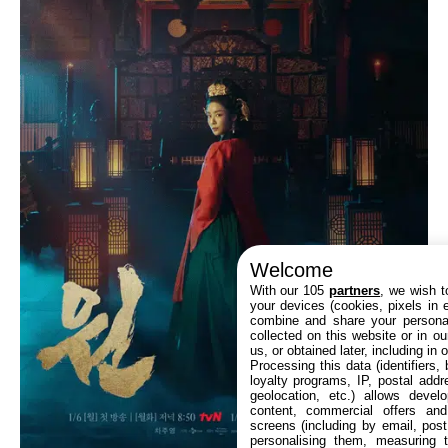
Welcome
With our 105
partners
, we wish t
your devices (cookies, pixels in em
combine and share your personal
collected on this website or in o
us, or obtained later, including in 
Processing this data (identifiers,
loyalty programs, IP, postal add
geolocation, etc.) allows devel
content, commercial offers an
screens (including by email, pos
personalising them, measuring t