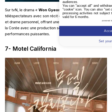
audiences.
You can "accept all" and withdraw
"cookie" icon
. You can also "set 
Sur tvN, le drama «
Won Gyeong
» attire
5,3%
des
processing activities not subject
téléspectateurs avec son récit captivant mêlant
histoire
valid for 6 months.
et drame personnel, offrant une plongée dans le passé de
powered 
la Corée avec une production soignée et des
Accep
performances puissantes.
Set your
7- Motel California