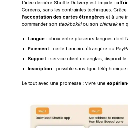
L’idée derrière Shuttle Delivery est limpide :
offri
Coréens, sans les contraintes techniques. Grâc
l’
acceptation des cartes étrangères
et à une i
commander son
tteokbokki
ou son
chimaek
en q
Langue
: choix entre plusieurs langues dont l’a
Paiement
: carte bancaire étrangère ou PayP
Support
: service client en anglais, disponibl
Inscription
: possible sans ligne téléphoniqu
Le tout avec une promesse : vivre une
expérien