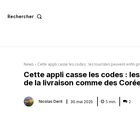
Rechercher
News
Cette appli casse les codes : les touristes peuvent enfin pro
Cette appli casse les codes : le
de la livraison comme des Coré
5
min.
2
Nicolas Derit
30 mai 2025
Partager