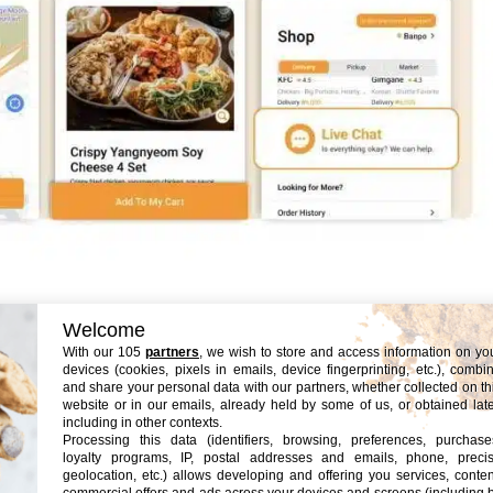
Welcome
 jamais été aussi simple
With our 105
partners
, we wish to store and access information on yo
devices (cookies, pixels in emails, device fingerprinting, etc.), combi
and share your personal data with our partners, whether collected on th
c’est de manger dehors. Et pas besoin d’apporter son pique-
website or in our emails, already held by some of us, or obtained late
venue une véritable tradition. Grâce à Shuttle Delivery,
including in other contexts.
Processing this data (identifiers, browsing, preferences, purchase
n
guide simple
pour commander un repas en pleine nature 
loyalty programs, IP, postal addresses and emails, phone, preci
geolocation, etc.) allows developing and offering you services, conten