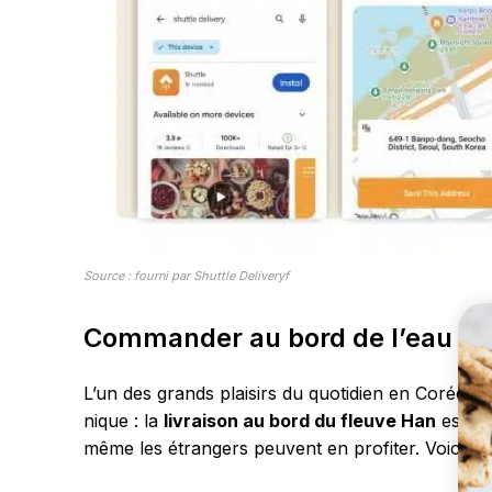
Source : fourni par Shuttle Deliveryf
Commander au bord de l’eau n’a
L’un des grands plaisirs du quotidien en Corée, 
nique : la
livraison au bord du fleuve Han
est de
même les étrangers peuvent en profiter. Voici u