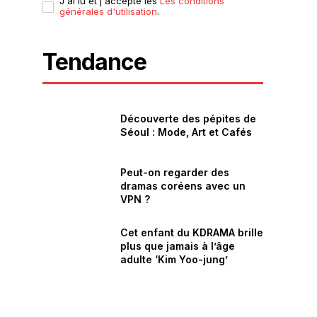
J'ai lu et j'accepte les
Les conditions
générales d'utilisation
.
Tendance
Découverte des pépites de
Séoul : Mode, Art et Cafés
Peut-on regarder des
dramas coréens avec un
VPN ?
Cet enfant du KDRAMA brille
plus que jamais à l’âge
adulte ‘Kim Yoo-jung’