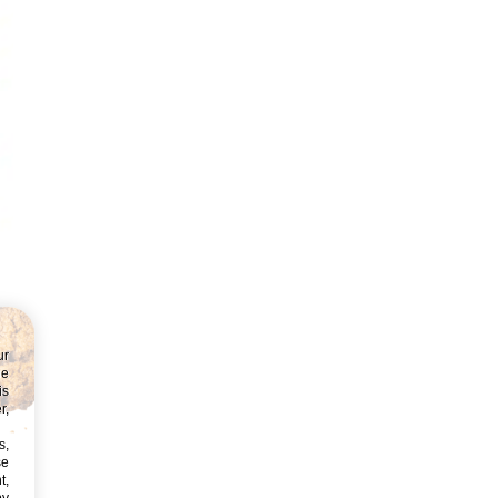
ur
ne
is
r,
s,
:
se
t,