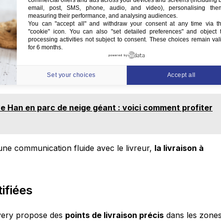
commercial offers and ads across your devices and screens (including 
email, post, SMS, phone, audio, and video), personalising the
measuring their performance, and analysing audiences.
tel, station de métro…)
You can "accept all" and withdraw your consent at any time via t
"cookie" icon
. You can also "set detailed preferences" and object 
bap ou spécialités locales
processing activities not subject to consent. These choices remain val
for 6 months.
rte étrangère
powered by
râce au chat en direct
Set your choices
Accept all
ve Han en parc de neige géant : voici comment profiter
une communication fluide avec le livreur,
la livraison à
ifiées
livery propose des
points de livraison précis
dans les zone