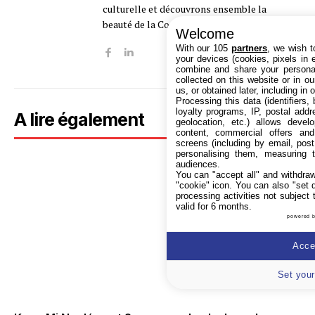
culturelle et découvrons ensemble la
beauté de la Corée française !
Welcome
With our 105
partners
, we wish t
your devices (cookies, pixels in em
combine and share your personal
collected on this website or in o
us, or obtained later, including in 
Processing this data (identifiers,
loyalty programs, IP, postal add
A lire également
geolocation, etc.) allows devel
content, commercial offers an
screens (including by email, pos
personalising them, measuring t
audiences.
You can "accept all" and withdraw
"cookie" icon
. You can also "set 
processing activities not subject
valid for 6 months.
powered 
Accep
Set your