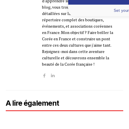
d'apprendre sur ce pays fascinant. Sur ce
blog, vous trouverez des informations
Set your
détaillées sur la Corée, mais aussi un
répertoire complet des boutiques,
événements, et associations coréennes
en France. Mon objectif ? Faire briller la
Corée en France et construire un pont
entre ces deux cultures que j'aime tant.
Rejoignez-moi dans cette aventure
culturelle et découvrons ensemble la
beauté de la Corée française !
A lire également