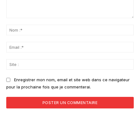
Commenter
:
No
:*
Ema
:*
Sit
:
Enregistrer mon nom, email et site web dans ce navigateur
pour la prochaine fois que je commenterai.