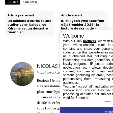
TAGS :
KDRAMA
Article précédent
Article suivant
34 millions d’euros et une
IU et Byeon Woo Seok font
audience en baisse, ce
déjà trembler 2026 : la
Kdrama est un désastre
lecture de script de «
financier
Perfect Crown » annonce
Welcome
un raz-de-marée royal
sur les K-dramas
With our 105
partners
, we wish t
your devices (cookies, pixels in em
combine and share your personal
collected on this website or in o
us, or obtained later, including in 
Processing this data (identifiers,
loyalty programs, IP, postal add
NICOLAS DERIT
geolocation, etc.) allows devel
content, commercial offers an
https://www.koreanzone.fr
screens (including by email, pos
personalising them, measuring t
Bonjour ! Je m'appelle Nicolas Derit et je
audiences.
suis passionné par la Corée depuis mon
You can "accept all" and withdraw
"cookie" icon
. You can also "set 
plus jeune âge. Fasciné par sa riche
processing activities not subject
culture et sa langue envoûtante, j'ai
valid for 6 months.
décidé de créer ce site pour partager avec
powered 
vous tout ce que je sais et continue
Accep