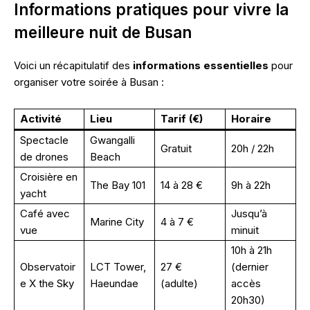
Informations pratiques pour vivre la
meilleure nuit de Busan
Voici un récapitulatif des
informations essentielles
pour
organiser votre soirée à Busan :
Activité
Lieu
Tarif (€)
Horaire
Spectacle
Gwangalli
Gratuit
20h / 22h
de drones
Beach
Croisière en
The Bay 101
14 à 28 €
9h à 22h
yacht
Café avec
Jusqu’à
Marine City
4 à 7 €
vue
minuit
10h à 21h
Observatoir
LCT Tower,
27 €
(dernier
e X the Sky
Haeundae
(adulte)
accès
20h30)