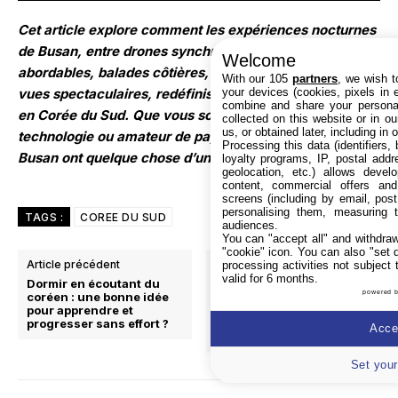
Cet article explore comment les expériences nocturnes
de Busan, entre drones synchronisés, croisières
Welcome
abordables, balades côtières, cafés panoramiques et
With our 105
partners
, we wish t
vues spectaculaires, redéfinissent la façon de voyager
your devices (cookies, pixels in em
combine and share your personal
en Corée du Sud. Que vous soyez romantique, fan de
collected on this website or in o
us, or obtained later, including in 
technologie ou amateur de paysages urbains, les nuits à
Processing this data (identifiers,
Busan ont quelque chose d’unique à vous offrir.
loyalty programs, IP, postal add
geolocation, etc.) allows devel
content, commercial offers an
screens (including by email, pos
personalising them, measuring t
TAGS :
COREE DU SUD
audiences.
You can "accept all" and withdraw
"cookie" icon
. You can also "set 
Article précédent
Article suivant
processing activities not subject
valid for 6 months.
Dormir en écoutant du
Panmunjeom rouvre au
powered 
coréen : une bonne idée
public : ce que cache
pour apprendre et
vraiment la frontière la
progresser sans effort ?
plus dangereuse du
Accep
monde
Set your