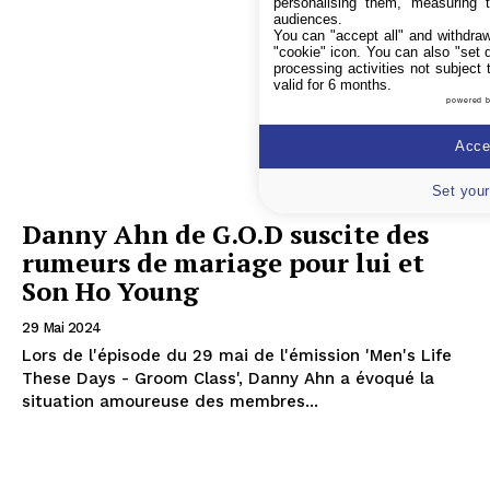
personalising them, measuring t
audiences.
You can "accept all" and withdraw
"cookie" icon
. You can also "set 
processing activities not subject
valid for 6 months.
powered 
Accep
Set your
Danny Ahn de G.O.D suscite des
rumeurs de mariage pour lui et
Son Ho Young
29 Mai 2024
Lors de l'épisode du 29 mai de l'émission 'Men's Life
These Days - Groom Class', Danny Ahn a évoqué la
situation amoureuse des membres...