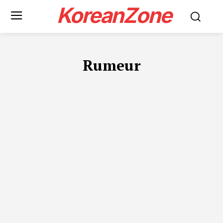
KoreanZone
Rumeur
BEAUTÉ
CULTURE
ESPORT
FILM
MUSIQUE