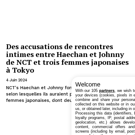
Des accusations de rencontres
intimes entre Haechan et Johnny
de NCT et trois femmes japonaises
à Tokyo
4 Juin 2024
Welcome
NCT's Haechan et Johnny font face à des accusations
With our 105
partners
, we wish t
selon lesquelles ils auraient passé la nuit avec trois
your devices (cookies, pixels in em
combine and share your personal
femmes japonaises, dont deux seraient des...
collected on this website or in o
us, or obtained later, including in 
Processing this data (identifiers,
loyalty programs, IP, postal add
geolocation, etc.) allows devel
content, commercial offers an
screens (including by email, pos