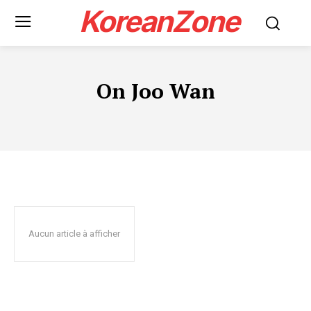
KoreanZone
On Joo Wan
Aucun article à afficher