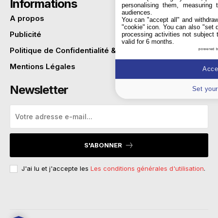
Informations
personalising them, measuring t
audiences.
A propos
You can "accept all" and withdraw
"cookie" icon
. You can also "set 
Publicité
processing activities not subject
valid for 6 months.
Politique de Confidentialité & Cookies
powered 
Mentions Légales
Accep
Newsletter
Set your
S'ABONNER
J'ai lu et j'accepte les
Les conditions générales d'utilisation
.