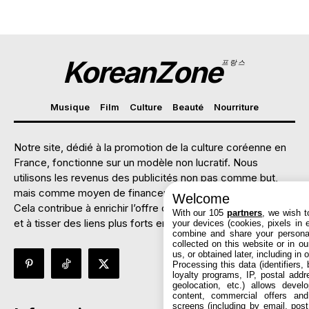
KoreanZone
프랑스
Musique
Film
Culture
Beauté
Nourriture
Notre site, dédié à la promotion de la culture coréenne en
France, fonctionne sur un modèle non lucratif. Nous
utilisons les revenus des publicités non pas comme but,
mais comme moyen de financer des évènements culturels.
Welcome
Cela contribue à enrichir l’offre culturelle franco-coréenne
With our 105
partners
, we wish t
et à tisser des liens plus forts entre les deux pays.
your devices (cookies, pixels in em
combine and share your personal
collected on this website or in o
us, or obtained later, including in 
Processing this data (identifiers,
loyalty programs, IP, postal add
geolocation, etc.) allows devel
content, commercial offers an
screens (including by email, pos